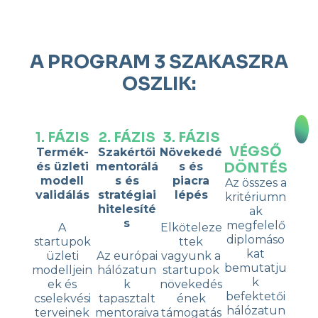
A PROGRAM 3 SZAKASZRA
OSZLIK:
1. FÁZIS
2. FÁZIS
3. FÁZIS
VÉGSŐ
Termék-
Szakértői
Növekedé
DÖNTÉS
és üzleti
mentorálá
s és
modell
s és
piacra
Az összes a
validálás
stratégiai
lépés
kritériumn
hitelesíté
ak
s
megfelelő
A
Elköteleze
diplomáso
startupok
ttek
kat
üzleti
Az európai
vagyunk a
bemutatju
modelljein
hálózatun
startupok
k
ek és
k
növekedés
befektetői
cselekvési
tapasztalt
ének
hálózatun
terveinek
mentoraiva
támogatás