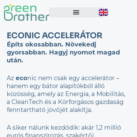
Skip
to
content
ECONIC ACCELERÁTOR
Építs okosabban. Növekedj
gyorsabban. Hagyj nyomot magad
után.
Az
eco
nic nem csak egy accelerátor –
hanem egy bátor alapítókból álló
közösség, amely az Energia, a Mobilitás,
a CleanTech és a Körforgásos gazdaság
fenntartható jövőjét alakítja.
A siker nálunk kezdődik: akár 1,2 millió
eurós finanszírozás, szakértői