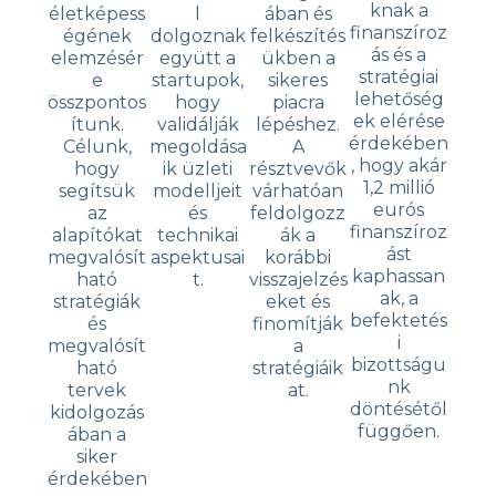
knak a
életképess
l
ában és
finanszíroz
égének
dolgoznak
felkészítés
ás és a
elemzésér
együtt a
ükben a
stratégiai
e
startupok,
sikeres
lehetőség
összpontos
hogy
piacra
ek elérése
ítunk.
validálják
lépéshez.
érdekében
Célunk,
megoldása
A
, hogy akár
hogy
ik üzleti
résztvevők
1,2 millió
segítsük
modelljeit
várhatóan
eurós
az
és
feldolgozz
finanszíroz
alapítókat
technikai
ák a
ást
megvalósít
aspektusai
korábbi
kaphassan
ható
t.
visszajelzés
ak, a
stratégiák
eket és
befektetés
és
finomítják
i
megvalósít
a
bizottságu
ható
stratégiáik
nk
tervek
at.
döntésétől
kidolgozás
függően.
ában a
siker
érdekében