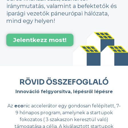
iránymutatás, valamint a befektetők és
iparági vezetők páneurópai hálózata,
mind egy helyen!
Jelentkezz most!
RÖVID ÖSSZEFOGLALÓ
Innováció felgyorsítva, lépésről lépésre
Az
eco
nic accelerátor egy gondosan felépített, 7-
9 hónapos program, amelynek a startupok
fokozatos ( 3 szakaszon keresztül való)
támogatása a célja. A kiválasztott startupok