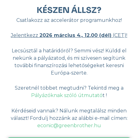
KÉSZEN ÁLLSZ?
Csatlakozz az accelerátor programunkhoz!
Jelentkezz
2026 március 4., 12.00 (dél)
(CET)!
Lecsúsztál a határidőről? Semmi vész! Küldd el
nekünk a pályázatod, és mi szívesen segítünk
további finanszírozási lehetőségeket keresni
Európa-szerte.
Szeretnél többet megtudni? Tekintd meg a
Pályázóknak szóló útmutató
t !
Kérdéseid vannak? Nálunk megtalálsz minden
választ! Fordulj hozzánk az alábbi e-mail címen:
econic@greenbrother.hu