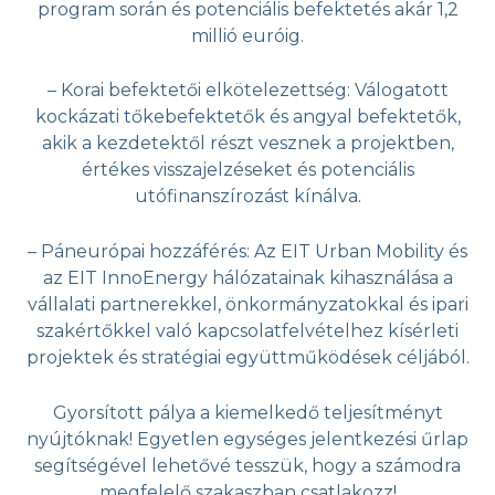
program során és potenciális befektetés akár 1,2
millió euróig.
– Korai befektetői elkötelezettség: Válogatott
kockázati tőkebefektetők és angyal befektetők,
akik a kezdetektől részt vesznek a projektben,
értékes visszajelzéseket és potenciális
utófinanszírozást kínálva.
– Páneurópai hozzáférés: Az EIT Urban Mobility és
az EIT InnoEnergy hálózatainak kihasználása a
vállalati partnerekkel, önkormányzatokkal és ipari
szakértőkkel való kapcsolatfelvételhez kísérleti
projektek és stratégiai együttműködések céljából.
Gyorsított pálya a kiemelkedő teljesítményt
nyújtóknak! Egyetlen egységes jelentkezési űrlap
segítségével lehetővé tesszük, hogy a számodra
megfelelő szakaszban csatlakozz!