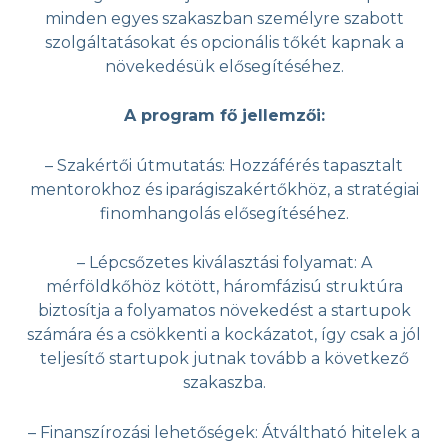
minden egyes szakaszban személyre szabott
szolgáltatásokat és opcionális tőkét kapnak a
növekedésük elősegítéséhez.
A program fő jellemzői:
– Szakértői útmutatás: Hozzáférés tapasztalt
mentorokhoz és iparágiszakértőkhöz, a stratégiai
finomhangolás elősegítéséhez.
– Lépcsőzetes kiválasztási folyamat: A
mérföldkőhöz kötött, háromfázisú struktúra
biztosítja a folyamatos növekedést a startupok
számára és a csökkenti a kockázatot, így csak a jól
teljesítő startupok jutnak tovább a következő
szakaszba.
– Finanszírozási lehetőségek: Átváltható hitelek a