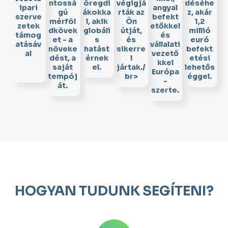
ntossá
öregdi
végigjá
déséhe
ipari
angyal
gú
ákokka
rták az
z, akár
szerve
befekt
mérföl
l, akik
Ön
1,2
zetek
etőkkel
dkövek
globáli
útját,
millió
támog
és
et - a
s
és
euró
atásáv
vállalati
növeke
hatást
sikerre
befekt
al
vezető
dést, a
érnek
l
etési
kkel
saját
el.
jártak./
lehetős
Európa
tempój
br>
éggel.
-
át.
szerte.
HOGYAN TUDUNK SEGÍTENI?