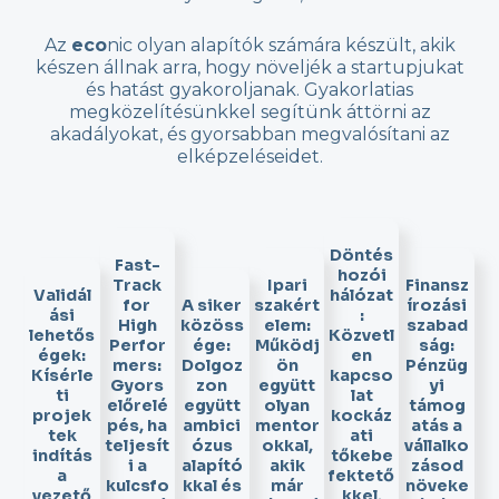
Az
eco
nic olyan alapítók számára készült, akik
készen állnak arra, hogy növeljék a startupjukat
és hatást gyakoroljanak. Gyakorlatias
megközelítésünkkel segítünk áttörni az
akadályokat, és gyorsabban megvalósítani az
elképzeléseidet.
Döntés
Fast-
hozói
Track
Ipari
Finansz
Validál
hálózat
for
A siker
szakért
írozási
ási
:
High
közöss
elem:
szabad
lehetős
Közvetl
Perfor
ége:
Működj
ság:
égek:
en
mers:
Dolgoz
ön
Pénzüg
Kísérle
kapcso
Gyors
zon
együtt
yi
ti
lat
előrelé
együtt
olyan
támog
projek
kockáz
pés, ha
ambici
mentor
atás a
tek
ati
teljesít
ózus
okkal,
vállalko
indítás
tőkebe
i a
alapító
akik
zásod
a
fektető
kulcsfo
kkal és
már
növeke
vezető
kkel,