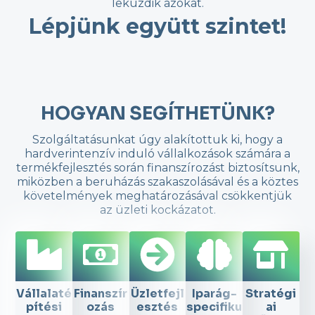
leküzdik azokat.
Lépjünk együtt szintet!
HOGYAN SEGÍTHETÜNK?
Szolgáltatásunkat úgy alakítottuk ki, hogy a
hardverintenzív induló vállalkozások számára a
termékfejlesztés során finanszírozást biztosítsunk,
miközben a beruházás szakaszolásával és a köztes
követelmények meghatározásával csökkentjük
az üzleti kockázatot.
Vállalaté
Finanszír
Üzletfejl
Iparág-
Stratégi
pítési
ozás
esztés
specifiku
ai