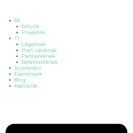
Skip
to
content
MI
Rólunk
Projektek
TI
Cégeknek
Start-upoknak
Partnereknek
Befektetőknek
Accelerátor
Események
Blog
Kapcsolat