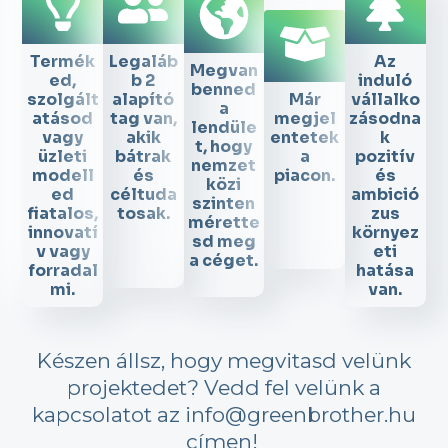
Termék
Legaláb
Az
Megvan
ed,
b 2
induló
benned
szolgált
alapító
Már
vállalko
a
atásod
tag van,
megjel
zásodna
lendüle
vagy
akik
entetek
k
t, hogy
üzleti
bátrak
a
pozitív
nemzet
modell
és
piacon.
és
közi
ed
céltuda
ambició
szinten
fiatalos,
tosak.
zus
mérette
innovatí
környez
sd meg
v vagy
eti
a céget.
forradal
hatása
mi.
van.
Készen állsz, hogy megvitasd velünk
projektedet? Vedd fel velünk a
kapcsolatot az info@greenbrother.hu
címen!