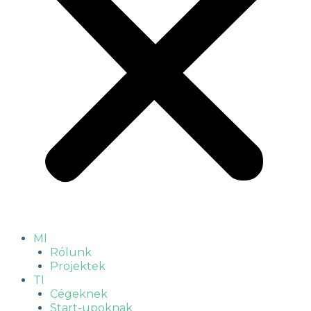
MI
Rólunk
Projektek
TI
Cégeknek
Start-upoknak