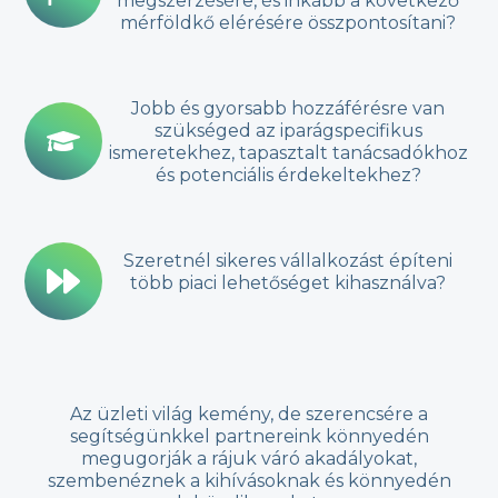
megszerzésére, és inkább a következő
mérföldkő elérésére összpontosítani?
Jobb és gyorsabb hozzáférésre van
szükséged az iparágspecifikus
ismeretekhez, tapasztalt tanácsadókhoz
és potenciális érdekeltekhez?
Szeretnél sikeres vállalkozást építeni
több piaci lehetőséget kihasználva?
Az üzleti világ kemény, de szerencsére a
segítségünkkel partnereink könnyedén
megugorják a rájuk váró akadályokat,
szembenéznek a kihívásoknak és könnyedén